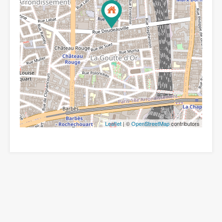
Leaflet
| ©
OpenStreetMap
contributors