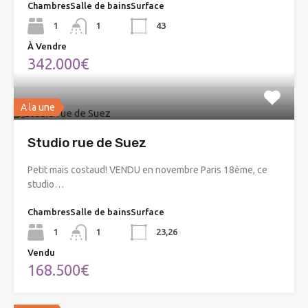
Chambres
Salle de bains
Surface
1
1
43
À Vendre
342.000€
A la une
Studio rue de Suez
Petit mais costaud! VENDU en novembre Paris 18ème, ce
studio…
Chambres
Salle de bains
Surface
1
1
23,26
Vendu
168.500€