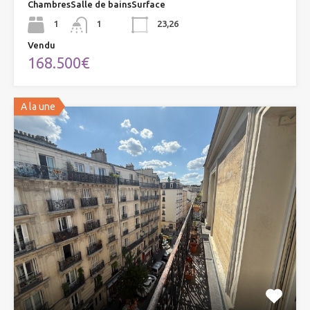
Chambres
Salle de bains
Surface
1
1
23,26
Vendu
168.500€
A la une