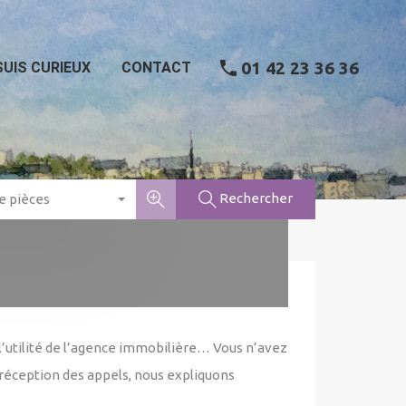
eil
J’achète
Je vends
Je suis curieux
Contact
01 42 23 36 36
SUIS CURIEUX
CONTACT
Rechercher
 pièces
e l’utilité de l’agence immobilière… Vous n’avez
 réception des appels, nous expliquons