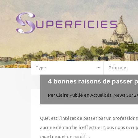
Type
Prix min.
4 bonnes raisons de passer 
Par
Claire
Publié en
Actualités
,
News
Sur
24
Quel est l’intérêt de passer par un professionn
aucune démarche à effectuer Nous nous occupons
exactement de quoi il…