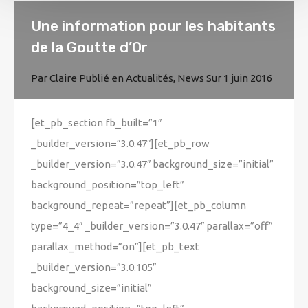
Une information pour les habitants
de la Goutte d’Or
Par
Claire
Publié en
Actualités
,
News
Sur
1 juin 2016
[et_pb_section fb_built=”1″
_builder_version=”3.0.47″][et_pb_row
_builder_version=”3.0.47″ background_size=”initial”
background_position=”top_left”
background_repeat=”repeat”][et_pb_column
type=”4_4″ _builder_version=”3.0.47″ parallax=”off”
parallax_method=”on”][et_pb_text
_builder_version=”3.0.105″
background_size=”initial”