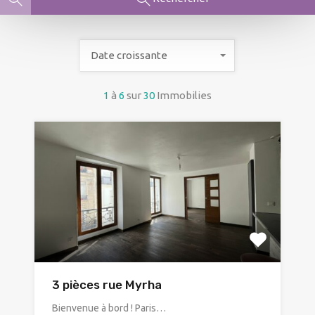
Date croissante
1
à
6
sur
30
Immobilies
3 pièces rue Myrha
Bienvenue à bord ! Paris…