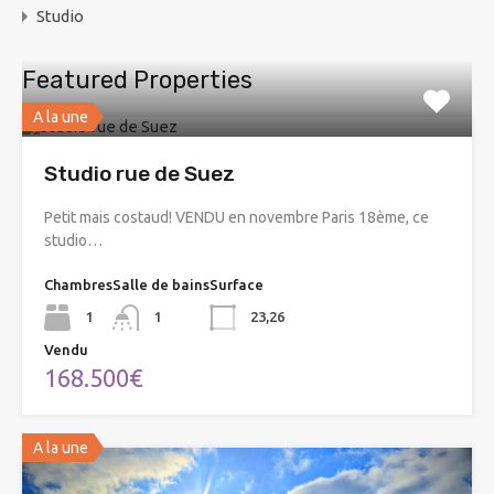
Studio
Featured Properties
A la une
Studio rue de Suez
Petit mais costaud! VENDU en novembre Paris 18ème, ce
studio…
Chambres
Salle de bains
Surface
1
1
23,26
Vendu
168.500€
A la une