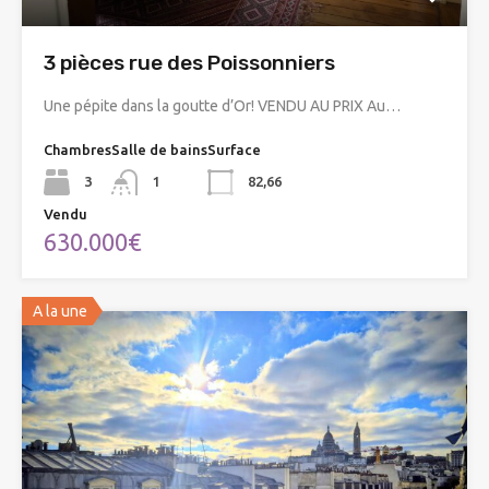
3 pièces rue des Poissonniers
Une pépite dans la goutte d’Or! VENDU AU PRIX Au…
Chambres
Salle de bains
Surface
3
1
82,66
Vendu
630.000€
A la une